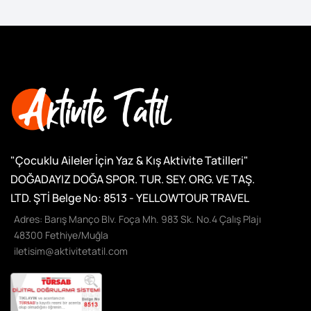
"Çocuklu Aileler İçin Yaz & Kış Aktivite Tatilleri"
DOĞADAYIZ DOĞA SPOR. TUR. SEY. ORG. VE TAŞ.
LTD. ŞTİ
Belge No: 8513 - YELLOWTOUR TRAVEL
Adres: Barış Manço Blv. Foça Mh. 983 Sk. No.4 Çalış Plajı
48300 Fethiye/Muğla
iletisim@aktivitetatil.com