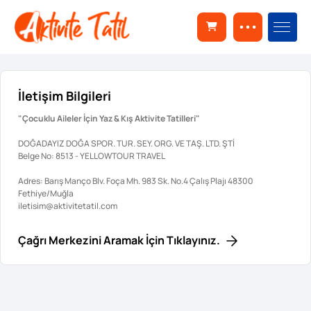
İletişim Bilgileri
"Çocuklu Aileler İçin Yaz & Kış Aktivite Tatilleri"
DOĞADAYIZ DOĞA SPOR. TUR. SEY. ORG. VE TAŞ. LTD. ŞTİ
Belge No: 8513 - YELLOWTOUR TRAVEL
Adres: Barış Manço Blv. Foça Mh. 983 Sk. No.4 Çalış Plajı 48300
Fethiye/Muğla
iletisim@aktivitetatil.com
Çağrı Merkezini Aramak İçin Tıklayınız.