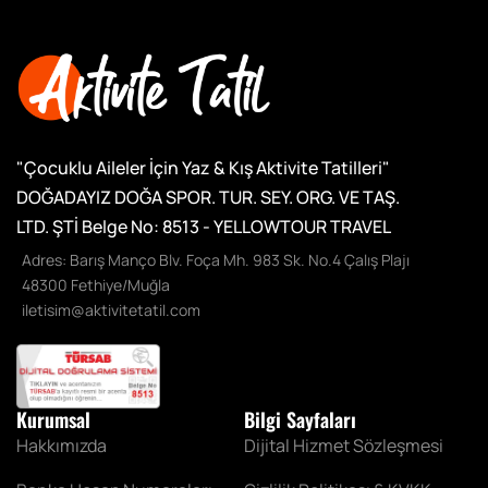
"Çocuklu Aileler İçin Yaz & Kış Aktivite Tatilleri"
DOĞADAYIZ DOĞA SPOR. TUR. SEY. ORG. VE TAŞ.
LTD. ŞTİ
Belge No: 8513 - YELLOWTOUR TRAVEL
Adres: Barış Manço Blv. Foça Mh. 983 Sk. No.4 Çalış Plajı
48300 Fethiye/Muğla
iletisim@aktivitetatil.com
Kurumsal
Bilgi Sayfaları
Hakkımızda
Dijital Hizmet Sözleşmesi