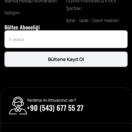
Banka Hesap Numaraları
Gizlilik Politikası & KVKK
Şartları
İletişim
İptal - İade - Devir Hakları
Bülten Aboneliği
Bültene Kayıt Ol
Yardıma mı ihtiyacınız var?
+90 (543) 677 55 27